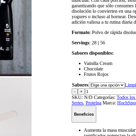
muscular. Con cada porción, Isol
garantizando que sólo consumes lo
disolución lo convierten en una op
yogures o incluso al hornear. De
adición valiosa a tu rutina diaria 
Formato
: Polvo de rápida disolu
Servings
: 28
|
56
Sabores disponibles:
Vainilla Cream
Chocolate
Frutos Rojos
Sabores
Limpi
Isolate
-
+
Premium
SKU:
N/D
Categorías:
Todos los
4lbs
Series
,
Proteína
Marca:
HochSpor
cantidad
Beneficios
Aumenta la masa muscular:
ramificados potencian la sín