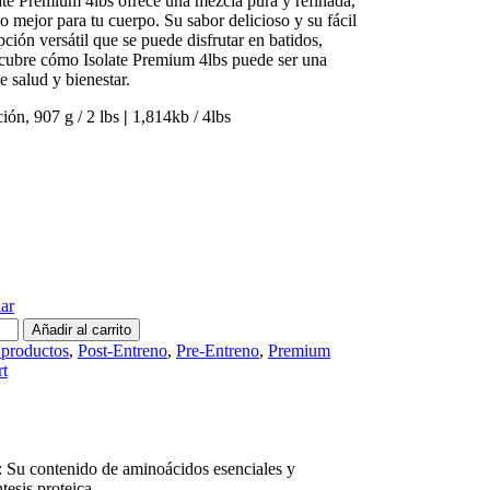
ate Premium 4lbs ofrece una mezcla pura y refinada,
 mejor para tu cuerpo. Su sabor delicioso y su fácil
ción versátil que se puede disfrutar en batidos,
scubre cómo Isolate Premium 4lbs puede ser una
de salud y bienestar.
ción, 907 g / 2 lbs
|
1,814kb / 4lbs
ar
Añadir al carrito
 productos
,
Post-Entreno
,
Pre-Entreno
,
Premium
t
 Su contenido de aminoácidos esenciales y
tesis proteica.