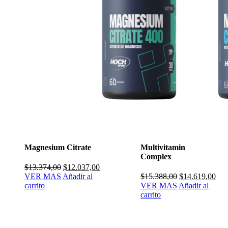
Magnesium Citrate
Multivitamin
Complex
El
El
$
13.374,00
$
12.037,00
precio
precio
El
El
VER MAS
Añadir al
$
15.388,00
$
14.619,00
original
actual
precio
pre
carrito
VER MAS
Añadir al
era:
es:
original
actu
carrito
$13.374,00.
$12.037,00.
era:
es:
$15.388,00.
$14