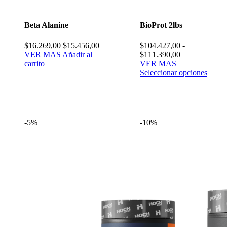
Beta Alanine
BioProt 2lbs
El
El
$
16.269,00
$
15.456,00
$
104.427,00
-
precio
precio
Rango
VER MAS
Añadir al
$
111.390,00
original
actual
de
carrito
VER MAS
era:
es:
precios:
Seleccionar opciones
$16.269,00.
$15.456,00.
desde
$104.427,00
hasta
$111.390,00
-5%
-10%