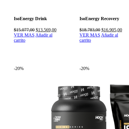
IsoEnergy Drink
IsoEnergy Recovery
El
El
El
El
$
15.077,00
$
13.569,00
$
18.783,00
$
16.905,00
precio
precio
precio
pre
VER MAS
Añadir al
VER MAS
Añadir al
original
actual
original
actu
carrito
carrito
era:
es:
era:
es:
$15.077,00.
$13.569,00.
$18.783,00.
$16
-20%
-20%