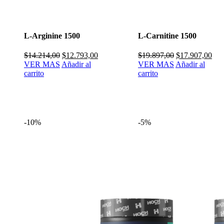
L-Arginine 1500
L-Carnitine 1500
El
El
El
El
$
14.214,00
$
12.793,00
$
19.897,00
$
17.907,00
precio
precio
precio
pre
VER MAS
Añadir al
VER MAS
Añadir al
original
actual
original
actu
carrito
carrito
era:
es:
era:
es:
$14.214,00.
$12.793,00.
$19.897,00.
$17
-10%
-5%