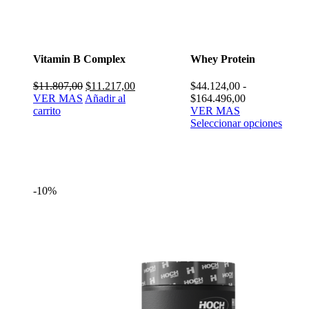
Vitamin B Complex
Whey Protein
El
El
$
11.807,00
$
11.217,00
$
44.124,00
-
precio
precio
Rango
VER MAS
Añadir al
$
164.496,00
original
actual
de
carrito
VER MAS
era:
es:
precios:
Seleccionar opciones
$11.807,00.
$11.217,00.
desde
$44.124,00
hasta
$164.496,00
-10%