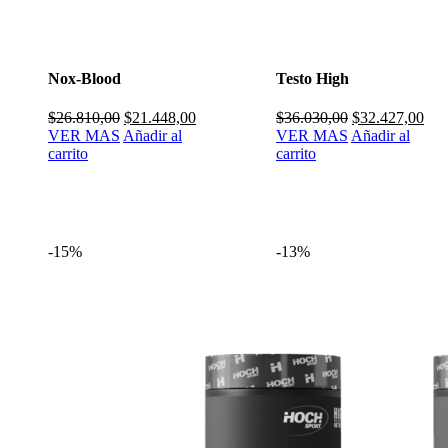
Nox-Blood
Testo High
El
El
El
El
$
26.810,00
$
21.448,00
$
36.030,00
$
32.427,00
precio
precio
precio
pre
VER MAS
Añadir al
VER MAS
Añadir al
original
actual
original
actu
carrito
carrito
era:
es:
era:
es:
$26.810,00.
$21.448,00.
$36.030,00.
$32
-15%
-13%