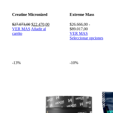
Creatine Micronized
Extreme Mass
El
El
$
27.073,00
$
22.470,00
$
26.666,00
-
precio
precio
Rango
VER MAS
Añadir al
$
89.017,00
original
actual
de
carrito
VER MAS
era:
es:
precios:
Seleccionar opciones
$27.073,00.
$22.470,00.
desde
$26.666,00
hasta
$89.017,00
-13%
-10%