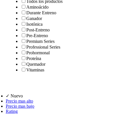
Todos los productos
Aminoácido
Durante Entreno
Ganador
Isotónica
Post-Entreno
Pre-Entreno
Premium Series
Professional Series
Prohormonal
Proteína
Quemador
Vitaminas
✓ Nuevo
Precio mas alto
Precio mas bajo
Rating