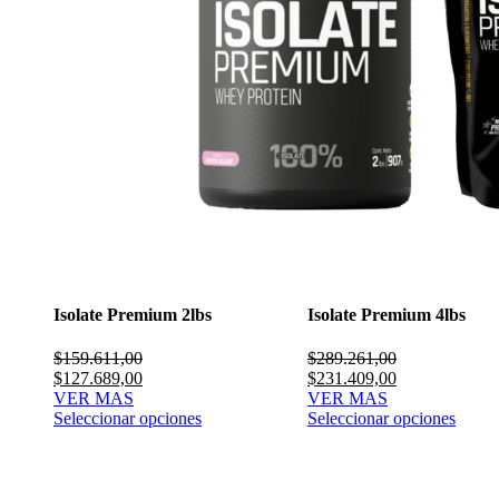
Isolate Premium 2lbs
Isolate Premium 4lbs
$
159.611,00
$
289.261,00
El
El
El
El
$
127.689,00
$
231.409,00
precio
precio
precio
precio
VER MAS
VER MAS
original
actual
original
actual
Seleccionar opciones
Seleccionar opciones
era:
es:
era:
es:
$159.611,00.
$127.689,00.
$289.261,00.
$231.409,00.